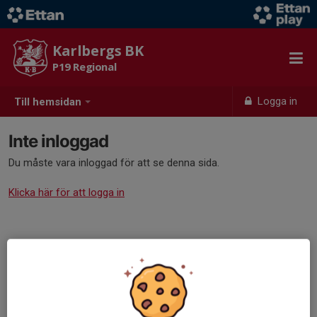
Karlbergs BK
P19 Regional
Logga in
Till hemsidan
Inte inloggad
Du måste vara inloggad för att se denna sida.
Klicka här för att logga in