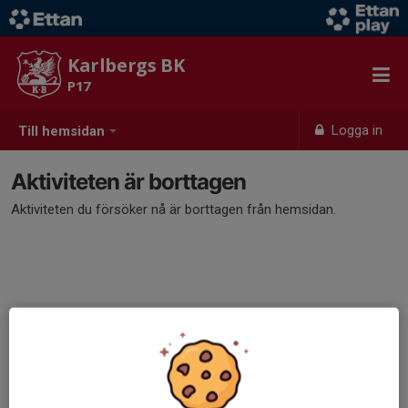
Karlbergs BK
P17
Logga in
Till hemsidan
Aktiviteten är borttagen
Aktiviteten du försöker nå är borttagen från hemsidan.