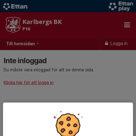
Karlbergs BK
P16
Logga in
Till hemsidan
Inte inloggad
Du måste vara inloggad för att se denna sida.
Klicka här för att logga in