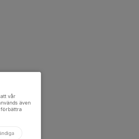
att vår
 används även
 förbättra
ändiga