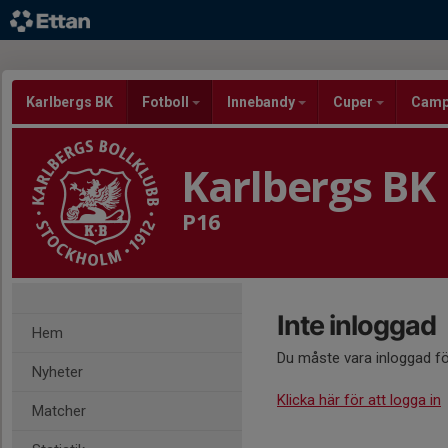
Karlbergs BK
Fotboll
Innebandy
Cuper
Cam
Karlbergs BK
P16
Inte inloggad
Hem
Du måste vara inloggad fö
Nyheter
Klicka här för att logga in
Matcher