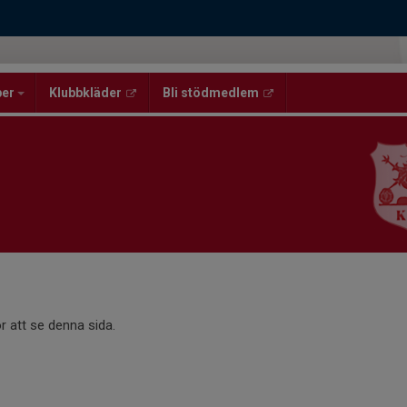
per
Klubbkläder
Bli stödmedlem
r att se denna sida.