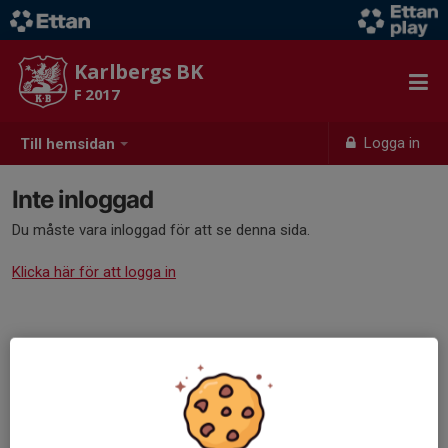
Karlbergs BK
F 2017
Logga in
Till hemsidan
Inte inloggad
Du måste vara inloggad för att se denna sida.
Klicka här för att logga in