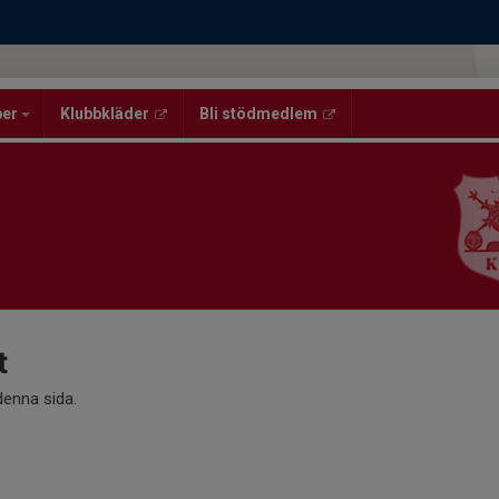
per
Klubbkläder
Bli stödmedlem
t
 denna sida.