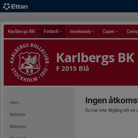
Karlbergs BK
Fotboll
Innebandy
Cuper
Cam
Karlbergs BK
F 2015 Blå
Ingen åtkoms
Hem
Du har inte tillgång att se
Nyheter
Matcher