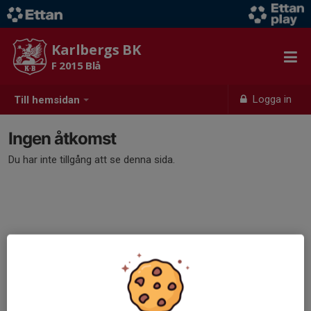
Karlbergs BK
F 2015 Blå
Logga in
Till hemsidan
Ingen åtkomst
Du har inte tillgång att se denna sida.