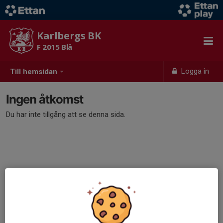
Karlbergs BK
F 2015 Blå
Logga in
Till hemsidan
Ingen åtkomst
Du har inte tillgång att se denna sida.