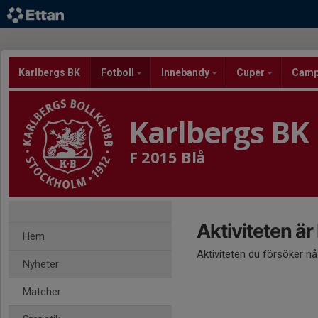
Karlbergs BK
Fotboll
Innebandy
Cuper
Cam
Karlbergs BK
F 2015 Blå
Aktiviteten är
Hem
Aktiviteten du försöker n
Nyheter
Matcher