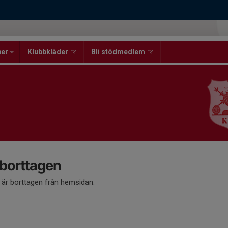
per
Klubbkläder
Bli stödmedlem
 borttagen
å är borttagen från hemsidan.