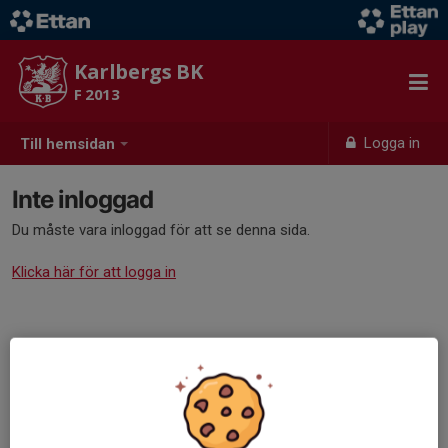
Karlbergs BK
F 2013
Logga in
Till hemsidan
Inte inloggad
Du måste vara inloggad för att se denna sida.
Klicka här för att logga in