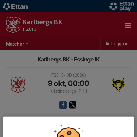
Karlbergs BK
F 2013
Logga in
Matcher
Karlbergs BK - Essinge IK
F2013- 3D (2026)
9 okt, 00:00
Kristinebergs IP 11
Samling 23:00
www.stff.se/rs/matchfakta/karlbergs-bk-32-essinge-ik-flickor-
2013/6642828/