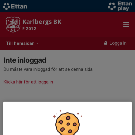
Karlbergs BK
F 2012
Logga in
Till hemsidan
Inte inloggad
Du måste vara inloggad för att se denna sida.
Klicka här för att logga in