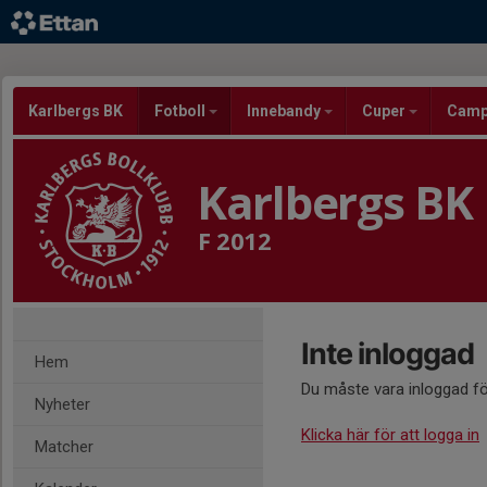
Karlbergs BK
Fotboll
Innebandy
Cuper
Cam
Karlbergs BK
F 2012
Inte inloggad
Hem
Du måste vara inloggad fö
Nyheter
Klicka här för att logga in
Matcher