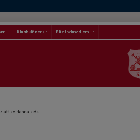
per
Klubbkläder
Bli stödmedlem
r att se denna sida.