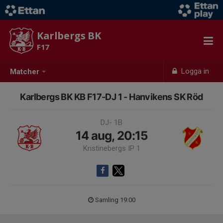
Karlbergs BK
F17
Logga in
Matcher
Karlbergs BK KB F17-DJ 1 - Hanvikens SK Röd
DJ- 1B
14 aug, 20:15
Kristinebergs IP 1
Samling 19:00