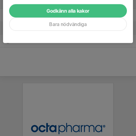
5. Hanvikens SK Röd
7
-10
6
Godkänn alla kakor
6. Karlbergs BK DJ 17-19 11
7
-21
1
Bara nödvändiga
7. Järla IF FK Svart
0
0
0
8. Sköndals IK FK 1
0
0
0