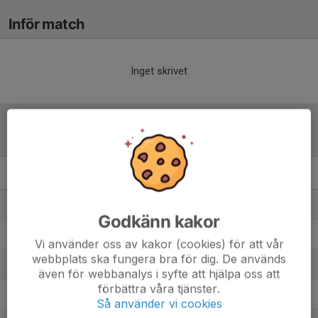
Inför match
Inget skrivet
Tabell
DJ- 1B
M
+/-
P
1. Älvsjö AIK FF Div 1
8
21
22
Godkänn kakor
2. Enskede IK 1
8
16
13
Vi använder oss av kakor (cookies) för att vår
webbplats ska fungera bra för dig. De används
3. IF Brommapojkarna F09U
7
2
11
även för webbanalys i syfte att hjälpa oss att
förbättra våra tjänster.
4. Älta IF
7
-8
9
Så använder vi cookies