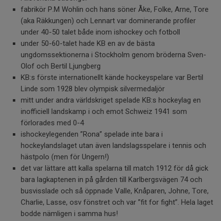
fabrikör P.M Wohlin och hans söner Åke, Folke, Arne, Tore
(aka Räkkungen) och Lennart var dominerande profiler
under 40-50 talet både inom ishockey och fotboll
under 50-60-talet hade KB en av de bästa
ungdomssektionerna i Stockholm genom bröderna Sven-
Olof och Bertil Ljungberg
KB:s förste internationellt kände hockeyspelare var Bertil
Linde som 1928 blev olympisk silvermedaljör
mitt under andra världskriget spelade KB:s hockeylag en
inofficiell landskamp i och emot Schweiz 1941 som
förlorades med 0-4
ishockeylegenden ”Rona” spelade inte bara i
hockeylandslaget utan även landslagsspelare i tennis och
hästpolo (men för Ungern!)
det var lättare att kalla spelarna till match 1912 för då gick
bara lagkaptenen in på gården till Karlbergsvägen 74 och
busvisslade och så öppnade Valle, Knåparen, Johne, Tore,
Charlie, Lasse, osv fönstret och var ”fit for fight”. Hela laget
bodde nämligen i samma hus!