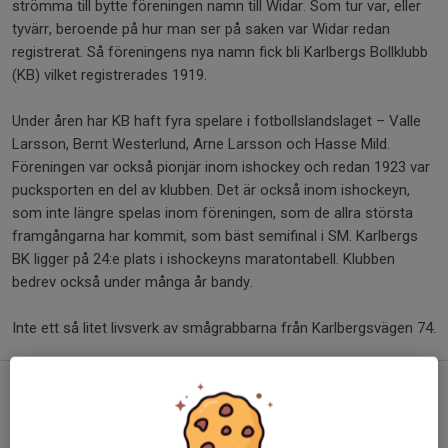
strömma till bytte föreningen namn till Widar. Som tur var, eller
tyvärr, beroende på hur man ser på saken var Widar redan
registrerat. Så föreningens nya namn fick bli Karlbergs Bollklubb
(KB) vilket registrerades 1919.
Under åren har KB haft fyra spelare i fotbollslandslaget – Valle
Larsson, Bernt Westerlund, Arne Larsson och Hasse Mild.
Föreningen var också pionjär inom ishockey och redan 1923 var
pucksporten en del av klubben. Det är också inom ishockeyn,
som inte längre spelas inom föreningen, som de allra största
framgångarna har kommit, som bäst semifinal i SM. Karlbergs
BK ligger på 24:e plats i ishockeyns maratontabell. Klubben
bedrev också under många år bandy.
Inte ett så litet livsverk av smågrabbarna från Karlbergsvägen 74.
Visste du att…
Mats Nyström, Lars Gunnar Björklund och Tommy