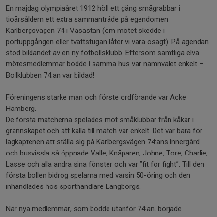
En majdag olympiaåret 1912 höll ett gäng smågrabbar i
tioårsåldern ett extra sammanträde på egendomen
Karlbergsvägen 74 i Vasastan (om mötet skedde i
portuppgången eller tvättstugan låter vi vara osagt). På agendan
stod bildandet av en ny fotbollsklubb. Eftersom samtliga elva
mötesmedlemmar bodde i samma hus var namnvalet enkelt –
Bollklubben 74:an var bildad!
Föreningens starke man och förste ordförande var Acke
Hamberg.
De första matcherna spelades mot småklubbar från kåkar i
grannskapet och att kalla till match var enkelt. Det var bara för
lagkaptenen att ställa sig på Karlbergsvägen 74:ans innergård
och busvissla så öppnade Valle, Knåparen, Johne, Tore, Charlie,
Lasse och alla andra sina fönster och var ”fit for fight”. Till den
första bollen bidrog spelarna med varsin 50-öring och den
inhandlades hos sporthandlare Langborgs.
När nya medlemmar, som bodde utanför 74:an, började