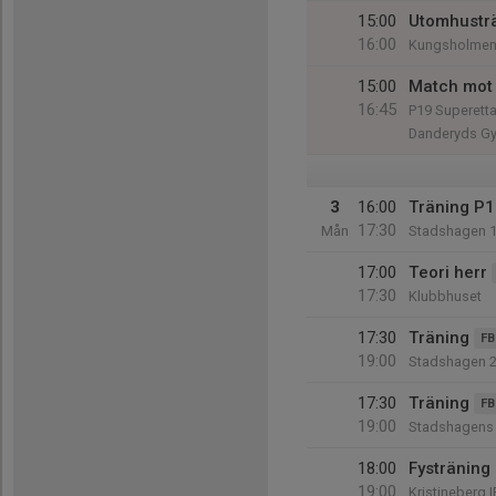
15:00
Utomhustr
16:00
Kungsholmen
15:00
Match mot 
16:45
P19 Superett
Danderyds Gy
3
16:00
Träning P
17:30
Mån
Stadshagen 
17:00
Teori herr
17:30
Klubbhuset
17:30
Träning
FB
19:00
Stadshagen 
17:30
Träning
FB
19:00
Stadshagens I
18:00
Fysträning 
19:00
Kristineberg I