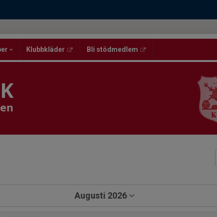
per
Klubbkläder
Bli stödmedlem
BK
men
a
Augusti 2026