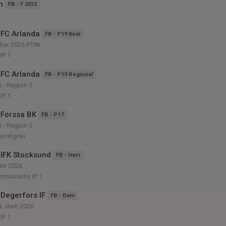
n
FB - F 2012
FC Arlanda
FB - P19 Kval
her 2026 P19K
IP 1
FC Arlanda
FB - P19 Regional
6 - Region 5
IP 1
 Forssa BK
FB - P17
6 - Region 5
konstgräs
IFK Stocksund
FB - Herr
err 2026
mnasiums IP 1
Degerfors IF
FB - Dam
ta, dam 2026
IP 1