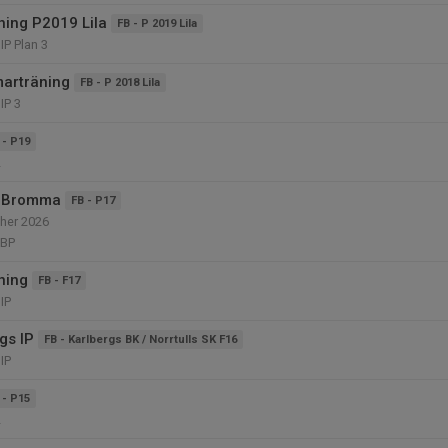
ning P2019 Lila
FB - P 2019 Lila
P Plan 3
arträning
FB - P 2018 Lila
IP 3
 - P19
2
 Bromma
FB - P17
her 2026
 BP
ning
FB - F17
IP
gs IP
FB - Karlbergs BK / Norrtulls SK F16
IP
 - P15
2