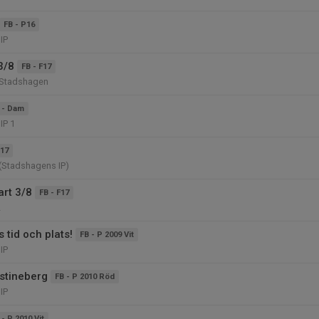
FB - P16
IP
3/8
FB - F17
 Stadshagen
 - Dam
IP 1
P17
(Stadshagens IP)
art 3/8
FB - F17
2
 tid och plats!
FB - P 2009 Vit
IP
istineberg
FB - P 2010 Röd
IP
 - P 2010 Vit