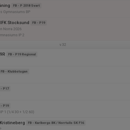
äning
FB - P 2018 Svart
s Gymnasiums BP
IFK Stocksund
FB - P19
an Norra 2026
mnasiums IP 2
v.32
19R
FB - P19 Regional
1
FB - Klubbstugan
 - P17
2
 - P19
P 1 (1/4 30 + 1/2 60)
Kristineberg
FB - Karlbergs BK / Norrtulls SK F16
P