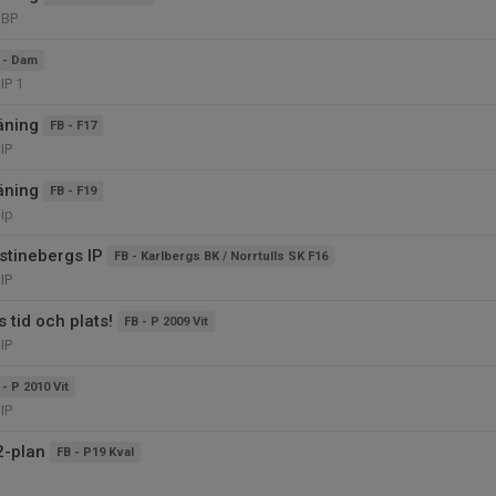
 BP
 - Dam
IP 1
äning
FB - F17
IP
äning
FB - F19
 ip
stinebergs IP
FB - Karlbergs BK / Norrtulls SK F16
IP
 tid och plats!
FB - P 2009 Vit
IP
 - P 2010 Vit
IP
2-plan
FB - P19 Kval
2