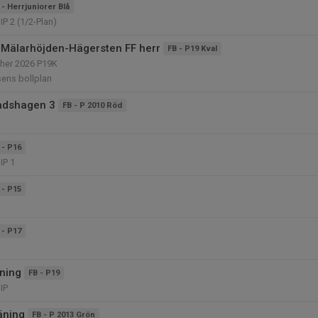
 - Herrjuniorer Blå
P 2 (1/2-Plan)
Mälarhöjden-Hägersten FF herr
FB - P19 Kval
her 2026 P19K
ens bollplan
adshagen 3
FB - P 2010 Röd
3
 - P16
IP 1
 - P15
1
 - P17
1
äning
FB - P19
IP
äning
FB - P 2013 Grön