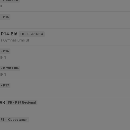
IP
 - P15
2
 P14-Blå
FB - P 2014 Blå
s Gymnasiums BP
 - P16
IP 1
 - P 2011 Blå
IP 1
 - P17
1
19R
FB - P19 Regional
2
FB - Klubbstugan