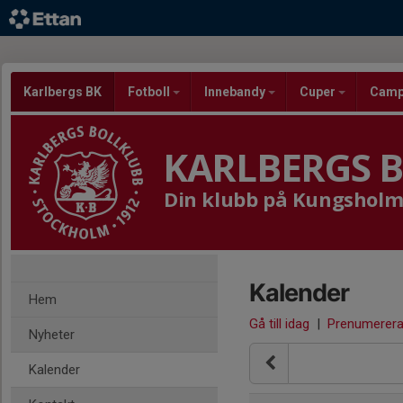
Karlbergs BK
Fotboll
Innebandy
Cuper
Cam
KARLBERGS 
Din klubb på Kungshol
Kalender
Hem
Gå till idag
|
Prenumerer
Nyheter
Kalender