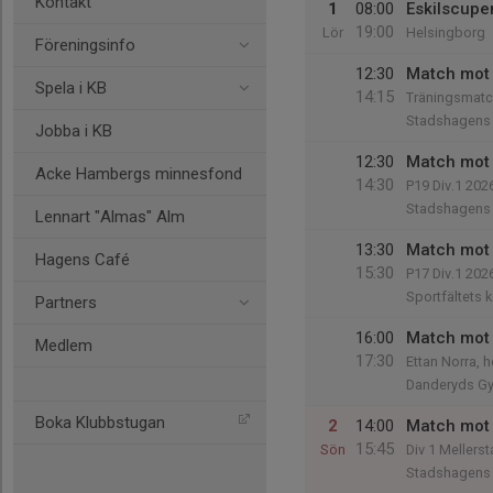
Kontakt
1
08:00
Eskilscupe
19:00
Lör
Helsingborg
Föreningsinfo
12:30
Match mot 
Spela i KB
14:15
Träningsmatc
Stadshagens 
Jobba i KB
12:30
Match mot 
Acke Hambergs minnesfond
14:30
P19 Div.1 202
Stadshagens 
Lennart "Almas" Alm
13:30
Match mot
Hagens Café
15:30
P17 Div.1 202
Sportfältets 
Partners
16:00
Match mot 
Medlem
17:30
Ettan Norra, h
Danderyds Gy
Boka Klubbstugan
2
14:00
Match mot 
15:45
Sön
Div 1 Mellers
Stadshagens 