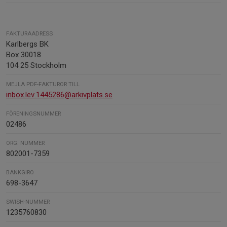
FAKTURAADRESS
Karlbergs BK
Box 30018
104 25 Stockholm
MEJLA PDF-FAKTUROR TILL
inbox.lev.1445286@arkivplats.se
FÖRENINGSNUMMER
02486
ORG. NUMMER
802001-7359
BANKGIRO
698-3647
SWISH-NUMMER
1235760830