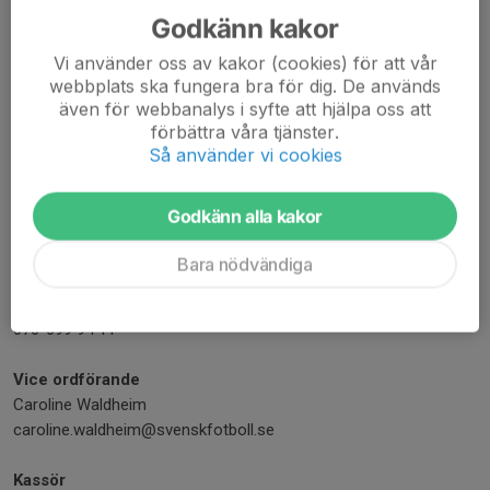
Godkänn kakor
Mobil visas bara för inloggade
lennart.sandahl@karlbergsbk.se
Vi använder oss av kakor (cookies) för att vår
webbplats ska fungera bra för dig. De används
Mattias Johansson
även för webbanalys i syfte att hjälpa oss att
Styrelseordförande
förbättra våra tjänster.
070-699 94 11
Så använder vi cookies
mattias.johansson@kpmg.se
Styrelsen
Godkänn alla kakor
Ordförande
Bara nödvändiga
Mattias Johansson
mattias.johansson@kpmg.se
070-699 94 11
Vice ordförande
Caroline Waldheim
caroline.waldheim@svenskfotboll.se
Kassör