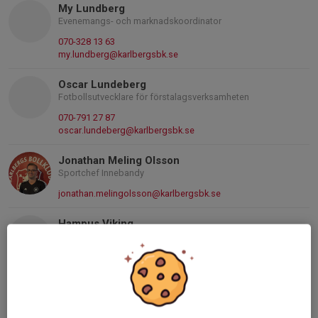
My Lundberg
Evenemangs- och marknadskoordinator
070-328 13 63
my.lundberg@karlbergsbk.se
Oscar Lundeberg
Fotbollsutvecklare för förstalagsverksamheten
070-791 27 87
oscar.lundeberg@karlbergsbk.se
Jonathan Meling Olsson
Sportchef Innebandy
jonathan.melingolsson@karlbergsbk.se
Hampus Viking
Innebandysektionen
Mobil visas bara för inloggade
hampus.viking@karlbergsbk.se
Lennart Sandahl
Sportchef Herr