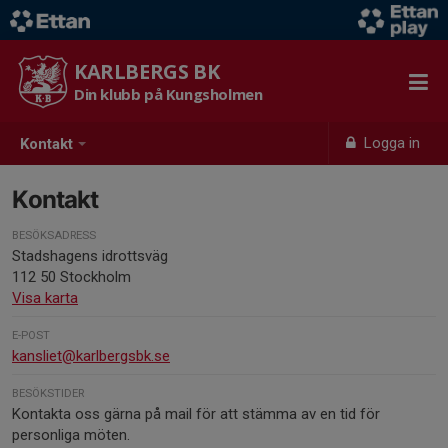
KARLBERGS BK
Din klubb på Kungsholmen
Logga in
Kontakt
Kontakt
BESÖKSADRESS
Stadshagens idrottsväg
112 50 Stockholm
Visa karta
E-POST
kansliet@karlbergsbk.se
BESÖKSTIDER
Kontakta oss gärna på mail för att stämma av en tid för
personliga möten.