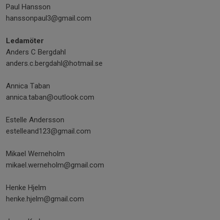
Paul Hansson
hanssonpaul3@gmail.com
Ledamöter
Anders C Bergdahl
anders.c.bergdahl@hotmail.se
Annica Taban
annica.taban@outlook.com
Estelle Andersson
estelleand123@gmail.com
Mikael Werneholm
mikael.werneholm@gmail.com
Henke Hjelm
henke.hjelm@gmail.com