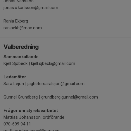
Jonas Karlsson
jonas.x.karlsson@gmail.com
Rania Ekberg
raniaekb@mac.com
Valberedning
Sammankallande
Kjell Sjöbeck | kjell.sjbeck@gmail.com
Ledamöter
Sara Lejon | jaghetersaralejon@gmail.com
Gunnel Grundberg | grundberg.gunnel@gmail.com
Frågor om styrelsearbetet
Mattias Johansson, ordförande
070-699 94 11
mattias.johansson@kpmg.se