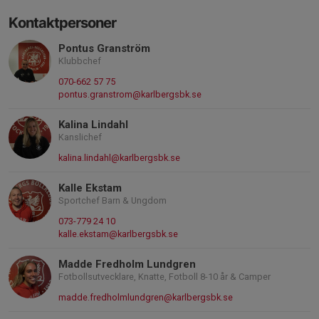
Kontaktpersoner
Pontus Granström
Klubbchef
070-662 57 75
pontus.granstrom@karlbergsbk.se
Kalina Lindahl
Kanslichef
kalina.lindahl@karlbergsbk.se
Kalle Ekstam
Sportchef Barn & Ungdom
073-779 24 10
kalle.ekstam@karlbergsbk.se
Madde Fredholm Lundgren
Fotbollsutvecklare, Knatte, Fotboll 8-10 år & Camper
madde.fredholmlundgren@karlbergsbk.se