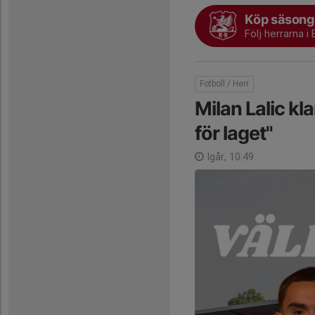
Köp säsongs
Följ herrarna i 
Fotboll / Herr
Milan Lalic kla
för laget"
Igår, 10:49