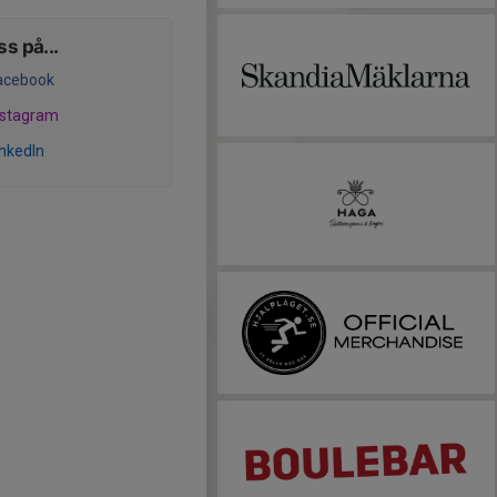
ss på...
acebook
nstagram
inkedIn