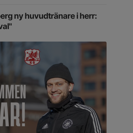
rg ny huvudtränare i herr:
val"