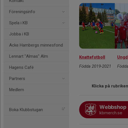
Kontakt
Föreningsinfo
Spela i KB
Jobba i KB
Acke Hambergs minnesfond
Lennart "Almas" Alm
Knattefotboll
Ungd
Födda 2019-2021
Födda
Hagens Café
Partners
Klicka på rubriken
Medlem
Webbshop
Boka Klubbstugan
kbmerch.se