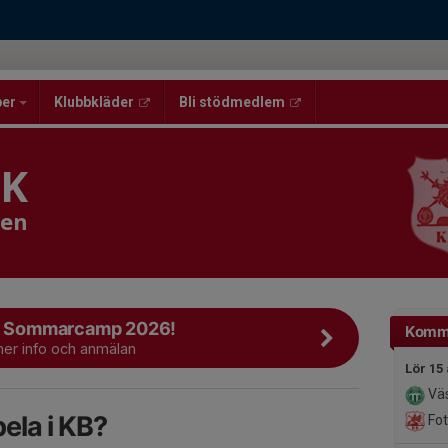
per
Klubbkläder
Bli stödmedlem
BK
men
ll Sommarcamp 2026!
Komm
 mer info och anmälan
Lör 15
Väs
pela i KB?
Fot