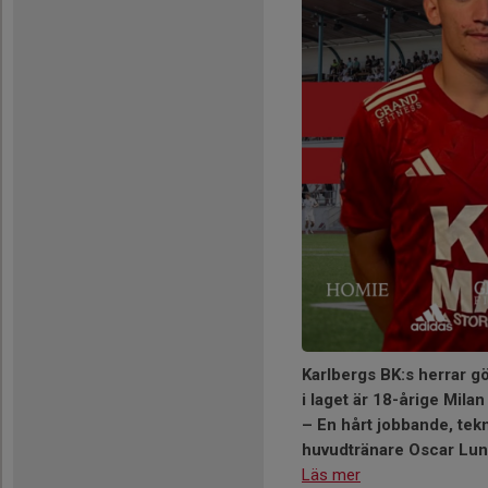
Karlbergs BK:s herrar gö
i laget är 18-årige Mila
– En hårt jobbande, tek
huvudtränare Oscar Lun
Läs mer