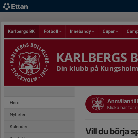
Karlbergs BK
Fotboll
Innebandy
Cuper
Cam
KARLBERGS 
Din klubb på Kungshol
Anmälan ti
Hem
Klicka här för
Nyheter
Kalender
Vill du börja s