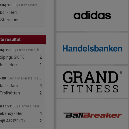
 aug 13:00
| Ettan Norra, herr 2026
boll - Herr
 Stocksund
te resultat
aug 19:30
| Ettan Norra, herr 2026
öpings SK FK
2
boll - Herr
1
6:00
| Div 1 Mellersta, dam 2026
boll - Dam
4
Trollhättan
2
 mar 21:05
| Herrar Division 5 Östra
ebandy - Herr
4
sjö AIK IBF (D)
2