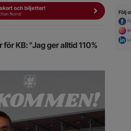
kort och biljetter!
Följ o
Ettan Norra!
F
I
L
r för KB: "Jag ger alltid 110%