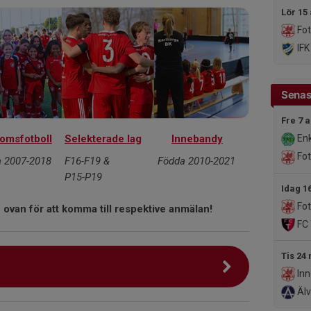
Lör 15
Fot
IFK
Senas
Fre 7 
omsfotboll
Selekterade lag
Innebandy
Enk
Fot
 2007-2018
F16-F19 &
Födda 2010-2021
P15-P19
Idag 1
Fot
 ovan för att komma till respektive anmälan!
FC 
Tis 24
Inn
Älv