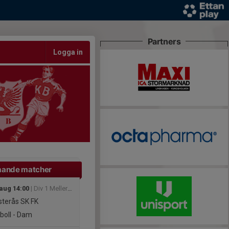
Partners
Logga in
ande matcher
 aug 14:00
| Div 1 Mellersta, dam 2026
terås SK FK
boll - Dam