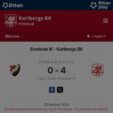
Karlbergs BK
P19 Kval
Logga in
Matcher
Enskede IK - Karlbergs BK
P2008-kval till P19- B
0 - 4
7 jun, 20:00, Enskede IP
Samling 18:30
Endast kallade kunde anmäla sig till aktiviteten. 15 personer var kallade.