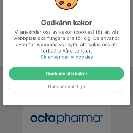
Kontaktpersoner
Johan Crans Paillette
Assisterande tränare
Godkänn kakor
Mobil visas bara för inloggade
Vi använder oss av kakor (cookies) för att vår
johancrans@gmail.com
webbplats ska fungera bra för dig. De används
även för webbanalys i syfte att hjälpa oss att
förbättra våra tjänster.
Så använder vi cookies
Godkänn alla kakor
Bara nödvändiga