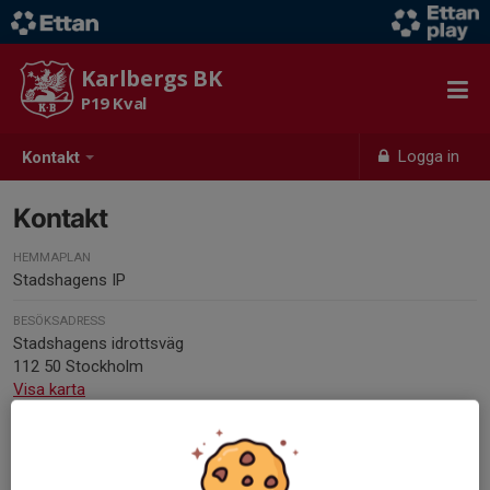
Karlbergs BK
P19 Kval
Logga in
Kontakt
Kontakt
HEMMAPLAN
Stadshagens IP
BESÖKSADRESS
Stadshagens idrottsväg
112 50 Stockholm
Visa karta