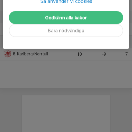
Så använder vi cookies
4. Spånga IS FK 1
11
-3
13
5. Sollentuna FK 1
Godkänn alla kakor
10
-8
13
6. Djurgårdens IF FF DJ-1 Gul
11
-7
10
Bara nödvändiga
7. Vaksala/Sirius
10
-12
10
8. Karlberg/Norrtull
10
-9
7