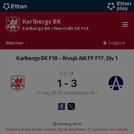
Karlbergs BK
Karlbergs BK / Norrtulls SK F16
Logga in
Matcher
Karlbergs BK F16 - Älvsjö AIK FF F17, Div 1
DJ- 1A
1 - 3
31 maj, 20:15, Kristinebergs IP 1
Samling 18:45
Endast kallade kunde anmäla sig till aktiviteten. 21 personer var kallade.