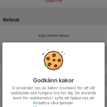
Logga in här
Referat
Inget referat skrivet
Tabell
DJ- 1A
M
+/-
P
Godkänn kakor
1. IF Brommapojkarna F10U
10
24
26
Vi använder oss av kakor (cookies) för att vår
2. Älvsjö AIK FF F17, Div 1
11
18
25
webbplats ska fungera bra för dig. De används
även för webbanalys i syfte att hjälpa oss att
3. IFK Viksjö F19U
11
-3
18
förbättra våra tjänster.