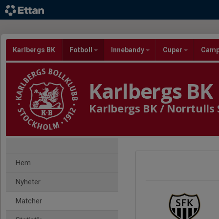
Karlbergs BK
Fotboll
Innebandy
Cuper
Cam
Karlbergs BK
Karlbergs BK / Norrtulls
Hem
Nyheter
Matcher