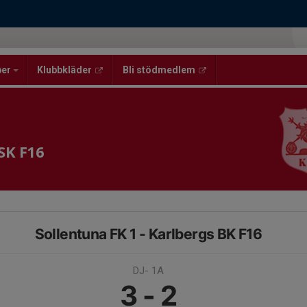
per
Klubbkläder
Bli stödmedlem
 SK F16
Sollentuna FK 1 - Karlbergs BK F16
DJ- 1A
3 - 2