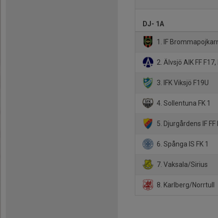
DJ- 1A
1. IF Brommapojkar
2. Älvsjö AIK FF F17, 
3. IFK Viksjö F19U
4. Sollentuna FK 1
5. Djurgårdens IF FF
6. Spånga IS FK 1
7. Vaksala/Sirius
8. Karlberg/Norrtull