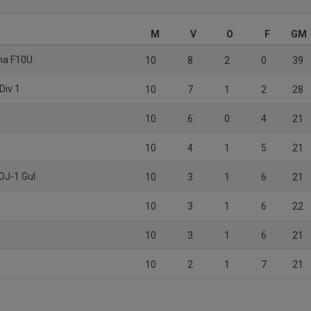
M
V
O
F
GM
na F10U
10
8
2
0
39
Div 1
10
7
1
2
28
10
6
0
4
21
10
4
1
5
21
 DJ-1 Gul
10
3
1
6
21
10
3
1
6
22
10
3
1
6
21
10
2
1
7
21