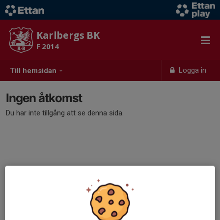
Karlbergs BK
F 2014
Logga in
Till hemsidan
Ingen åtkomst
Du har inte tillgång att se denna sida.