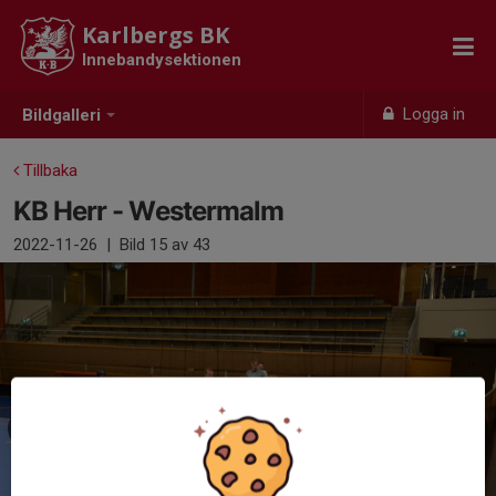
Karlbergs BK
Innebandysektionen
Logga in
Bildgalleri
Tillbaka
KB Herr - Westermalm
2022-11-26
|
Bild
15
av 43