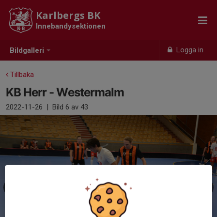
Karlbergs BK
Innebandysektionen
Logga in
Bildgalleri
Tillbaka
KB Herr - Westermalm
2022-11-26
|
Bild
6
av 43