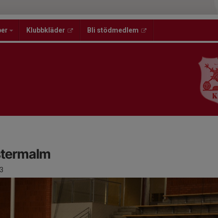
per
Klubbkläder
Bli stödmedlem
stermalm
3