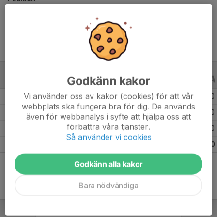
Ålder
11 år
Godkänn kakor
ALLA SERIER
ALLA ÅR
Vi använder oss av kakor (cookies) för att vår
Säsongen 25/26
1
0
0
webbplats ska fungera bra för dig. De används
Säsongen 24/25
8
0
0
även för webbanalys i syfte att hjälpa oss att
förbättra våra tjänster.
Säsongen 23/24
6
0
0
Så använder vi cookies
Totalt
15
0
0
Godkänn alla kakor
Bara nödvändiga