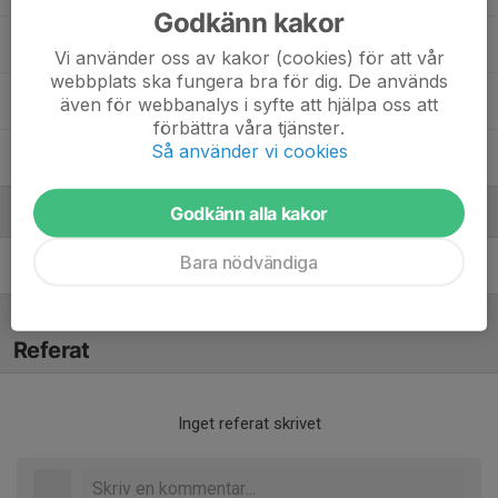
Godkänn kakor
Patrick Taintor
Vi använder oss av kakor (cookies) för att vår
webbplats ska fungera bra för dig. De används
Viggo Hidemo Bohlin
även för webbanalys i syfte att hjälpa oss att
förbättra våra tjänster.
Så använder vi cookies
Ville Ebbesson
Godkänn alla kakor
Ledare
Bara nödvändiga
Mårten Sjöstrand
Ledare
Referat
Inget referat skrivet