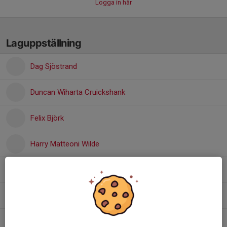
Logga in här
Laguppställning
Dag Sjöstrand
Duncan Wiharta Cruickshank
Felix Björk
Harry Matteoni Wilde
John Nivaro
Mateus da Costa
Oskar Jarlebring