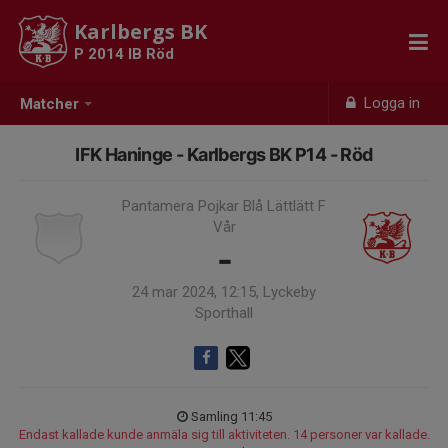
Karlbergs BK
P 2014 IB Röd
Logga in
Matcher
IFK Haninge - Karlbergs BK P14 - Röd
Pantamera Pojkar Blå Lättlätt F
Vår
-
24 mar 2024, 12:15, Lyckeby
Sporthall
Samling 11:45
Endast kallade kunde anmäla sig till aktiviteten. 14 personer var kallade.