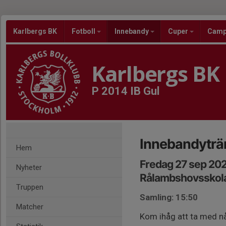
Karlbergs BK
Fotboll
Innebandy
Cuper
Cam
Karlbergs BK
P 2014 IB Gul
Innebandyträ
Hem
Fredag 27 sep 202
Nyheter
Rålambshovsskol
Truppen
Samling: 15:50
Matcher
Kom ihåg att ta med nå