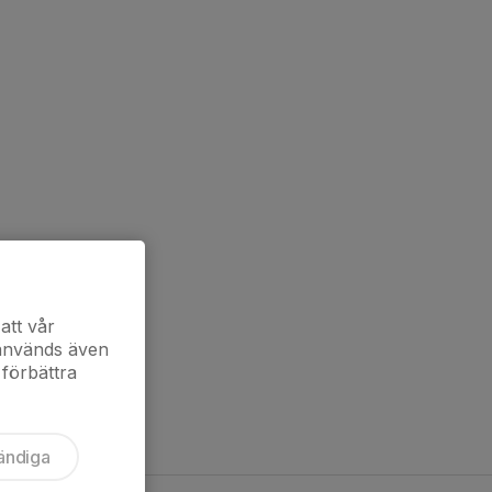
att vår
 används även
 förbättra
ändiga