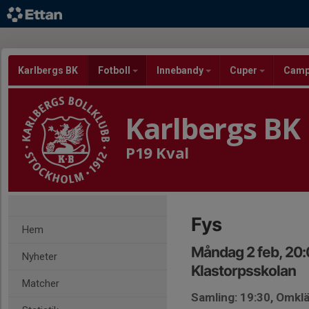
Karlbergs BK
Fotboll
Innebandy
Cuper
Cam
Karlbergs BK
P19 Kval
Fys
Hem
Måndag 2 feb, 20
Nyheter
Klastorpsskolan
Matcher
Samling: 19:30, Omk