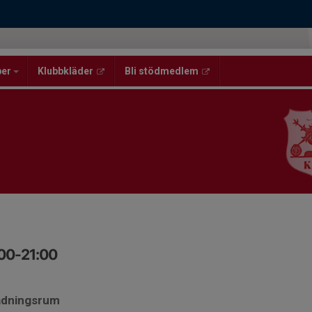
per
Klubbkläder
Bli stödmedlem
:00-21:00
lädningsrum