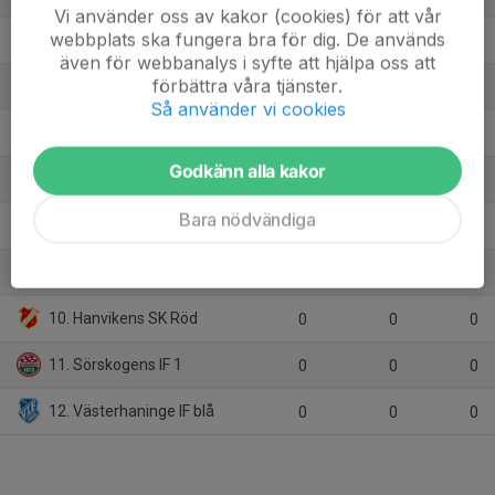
Vi använder oss av kakor (cookies) för att vår
webbplats ska fungera bra för dig. De används
4. Mälarhöjden-Hägersten FF 1
16
2
28
även för webbanalys i syfte att hjälpa oss att
förbättra våra tjänster.
5. Järla IF FK Svart
16
8
27
Så använder vi cookies
6. Örby IS Röd
16
13
25
Godkänn alla kakor
7. FoC Farsta FF
16
-15
14
Bara nödvändiga
8. Stureby FF 2
16
-45
14
9. Älvsjö AIK FF 2
16
-39
8
10. Hanvikens SK Röd
0
0
0
11. Sörskogens IF 1
0
0
0
12. Västerhaninge IF blå
0
0
0