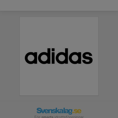
För
smarta
idrottsföreningar