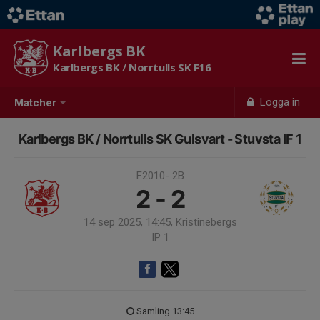
Karlbergs BK
Karlbergs BK / Norrtulls SK F16
Logga in
Matcher
Karlbergs BK / Norrtulls SK Gulsvart - Stuvsta IF 1
F2010- 2B
2 - 2
14 sep 2025, 14:45, Kristinebergs
IP 1
Samling 13:45