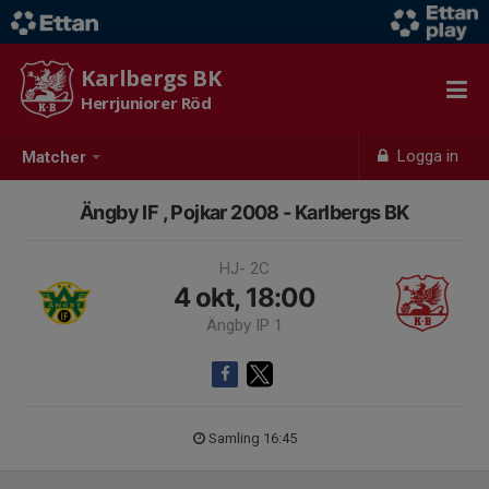
Karlbergs BK
Herrjuniorer Röd
Logga in
Matcher
Ängby IF , Pojkar 2008 - Karlbergs BK
HJ- 2C
4 okt, 18:00
Ängby IP 1
Samling 16:45