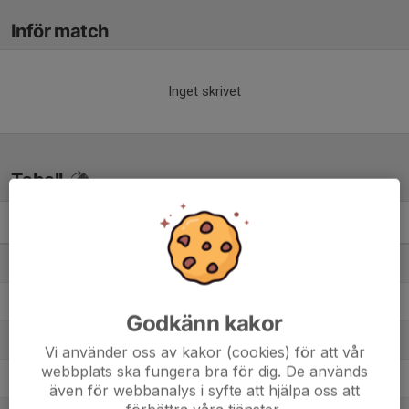
Inför match
Inget skrivet
Tabell
HJ- 2C
M
+/-
P
1. Karlbergs BK 21
6
13
15
2. Stocksunds IF 1
6
5
12
Godkänn kakor
3. IF Brommapojkarna P08-3
6
4
12
Vi använder oss av kakor (cookies) för att vår
webbplats ska fungera bra för dig. De används
4. Värtans IK
6
4
12
även för webbanalys i syfte att hjälpa oss att