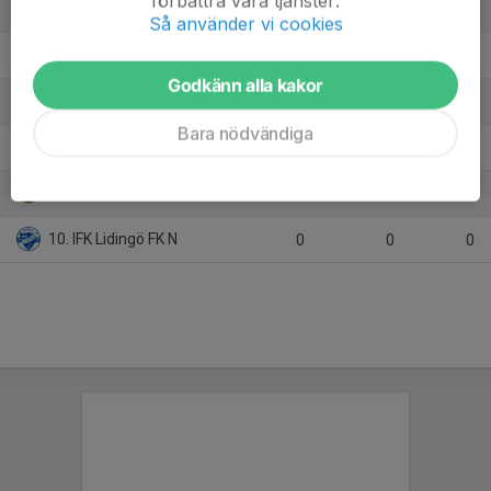
förbättra våra tjänster.
5. Ängby IF , Pojkar 2008
6
-1
6
Så använder vi cookies
6. Sollentuna FK 2
6
-3
6
Godkänn alla kakor
7. Sundbybergs IK
6
-22
0
Bara nödvändiga
8. Ursvik IK/FF
0
0
0
9. Ekerö IK
0
0
0
10. IFK Lidingö FK N
0
0
0