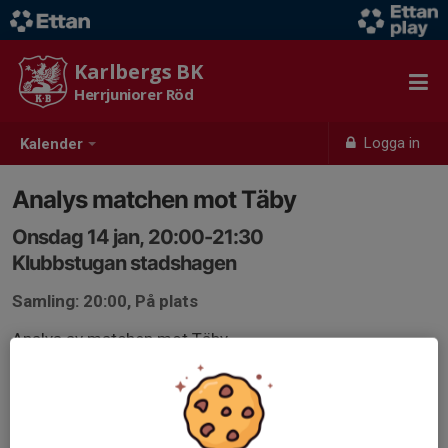
Karlbergs BK
Herrjuniorer Röd
Logga in
Kalender
Analys matchen mot Täby
Onsdag 14 jan, 20:00-21:30
Klubbstugan stadshagen
Samling: 20:00, På plats
Analys av matchen mot Täby