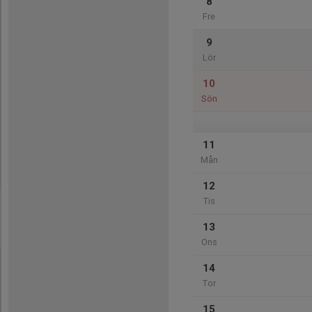
8
Fre
9
Lör
10
Sön
11
Mån
12
Tis
13
Ons
14
Tor
15