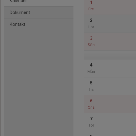
Kalender
1
Fre
Dokument
2
Kontakt
Lör
3
Sön
4
Mån
5
Tis
6
Ons
7
Tor