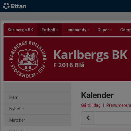
Karlbergs BK
Fotboll
Innebandy
Cuper
Cam
Karlbergs BK
F 2016 Blå
Kalender
Hem
Gå till idag
|
Prenumerer
Nyheter
Matcher