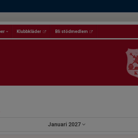
per
Klubbkläder
Bli stödmedlem
a
Januari 2027