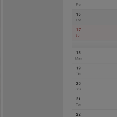
Fre
16
Lör
17
Sön
18
Mån
19
Tis
20
Ons
21
Tor
22