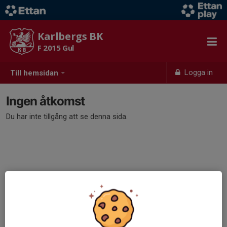
Karlbergs BK
F 2015 Gul
Logga in
Till hemsidan
Ingen åtkomst
Du har inte tillgång att se denna sida.