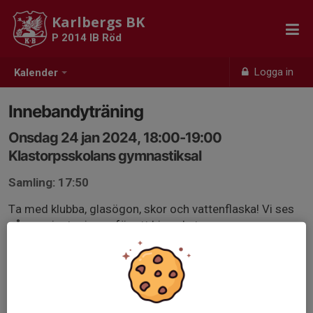
Karlbergs BK
P 2014 IB Röd
Logga in
Kalender
Innebandyträning
Onsdag 24 jan 2024, 18:00-19:00
Klastorpsskolans gymnastiksal
Samling: 17:50
Ta med klubba, glasögon, skor och vattenflaska! Vi ses
några minuter innan för att hinna byta om.