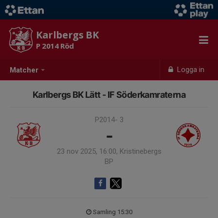
Karlbergs BK
P 2014 Röd
Logga in
Matcher
Karlbergs BK Lätt - IF Söderkamraterna
P2014- 3
-
23 nov 2025, 16:00, Kristinebergs
BP
Samling 15:30