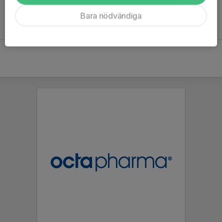
Bara nödvändiga
Inget referat skrivet