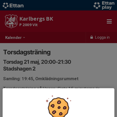
Karlbergs BK
P 2009 Vit
Logga in
Kalender
Torsdagsträning
Torsdag 21 maj, 20:00-21:30
Stadshagen 2
Samling: 19:45, Omklädningsrummet
Torsdagsträning på Hagen. Sista 15 minuterna är
obligatorisk fysträning.