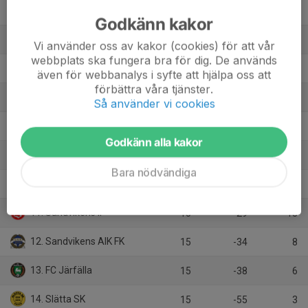
4. BK Karlbergare
16
14
33
Godkänn kakor
5. Enköping SK FK
15
30
31
Vi använder oss av kakor (cookies) för att vår
webbplats ska fungera bra för dig. De används
6. FC Gute
15
14
26
även för webbanalys i syfte att hjälpa oss att
förbättra våra tjänster.
7. Vallentuna BK
15
10
22
Så använder vi cookies
8. Hammarby TFF Herrfotboll
15
-5
20
Godkänn alla kakor
9. Upsala IF Fotboll
16
-21
14
Bara nödvändiga
10. FC Arlanda
16
-14
13
11. Sandvikens IF
15
-29
13
12. Sandvikens AIK FK
15
-34
8
13. FC Järfälla
15
-38
6
14. Slätta SK
15
-55
3