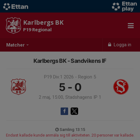
Karlbergs BK
P19 Regional
Logga in
Matcher
Karlbergs BK - Sandvikens IF
P19 Div.1 2026 - Region 5
5 - 0
2 maj, 15:00, Stadshagens IP 1
Samling 13:15
Endast kallade kunde anmäla sig till aktiviteten. 20 personer var kallade.