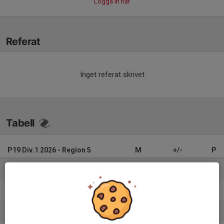
Logga in här
Referat
Inget referat skrivet
Tabell
P19 Div.1 2026 - Region 5
M
+/-
P
1. FC Stockholm Internazionale
15
61
42
2. Älvsjö AIK FF
16
41
41
3. Falu BS FK
15
26
36