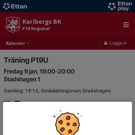
Karlbergs BK
P19 Regional
Logga in
Kalender
Träning P19U
Fredag 9 jan, 19:00-20:00
Stadshagen 1
Samling: 18:15, Omklädningsrum Stadshagen