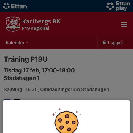
Karlbergs BK
P19 Regional
Logga in
Kalender
Träning P19U
Tisdag 17 feb, 17:00-18:00
Stadshagen 1
Samling: 16:30, Omklädningsrum Stadshagen