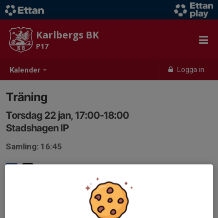
Karlbergs BK
P17
Logga in
Kalender
Träning
Torsdag 22 jan, 17:00-18:00
Stadshagen IP
Samling: 16:45