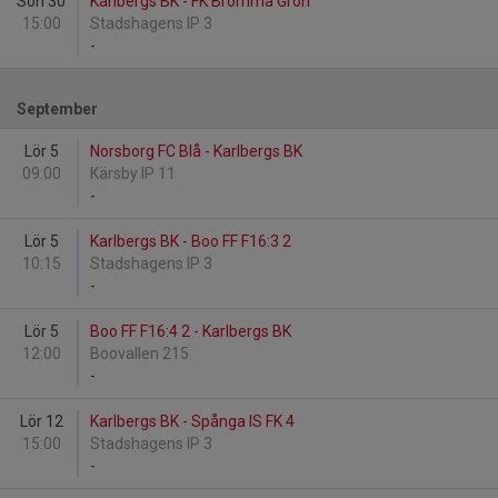
Sön 30
Karlbergs BK - FK Bromma Grön
15:00
Stadshagens IP 3
-
September
Lör 5
Norsborg FC Blå - Karlbergs BK
09:00
Kärsby IP 11
-
Lör 5
Karlbergs BK - Boo FF F16:3 2
10:15
Stadshagens IP 3
-
Lör 5
Boo FF F16:4 2 - Karlbergs BK
12:00
Boovallen 215
-
Lör 12
Karlbergs BK - Spånga IS FK 4
15:00
Stadshagens IP 3
-