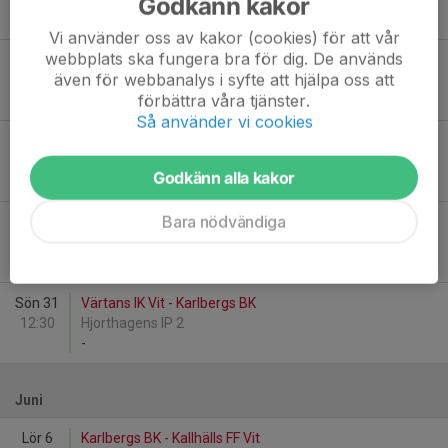
Godkänn kakor
-
Vi använder oss av kakor (cookies) för att vår
webbplats ska fungera bra för dig. De används
Lör 23
Karlbergs BK - Ekerö IK Blå 3
även för webbanalys i syfte att hjälpa oss att
10:15
Stadshagens IP 3
förbättra våra tjänster.
-
Så använder vi cookies
Sön 24
Karlbergs BK - Skogås-Trångsunds FF Röd
15:00
Stadshagens IP 3
Godkänn alla kakor
-
Bara nödvändiga
Lör 30
Djurgårdens IF FF 11 Gul - Karlbergs BK
13:00
Hjorthagens IP 2
-
Sön 31
Värtans IK Vit - Karlbergs BK
12:30
Hjorthagens IP 2
-
Juni
Lör 6
Karlbergs BK - Kallhälls FF Vit