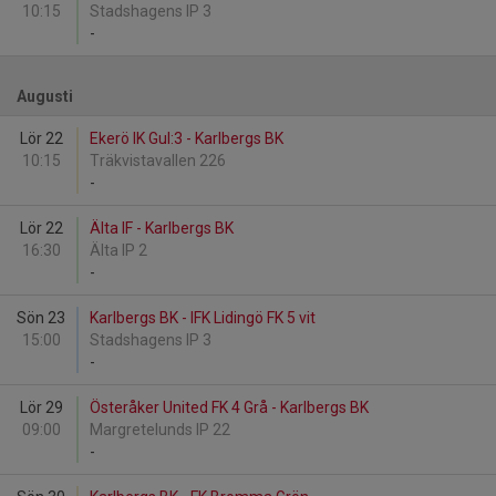
10:15
Stadshagens IP 3
-
Augusti
Lör 22
Ekerö IK Gul:3 - Karlbergs BK
10:15
Träkvistavallen 226
-
Lör 22
Älta IF - Karlbergs BK
16:30
Älta IP 2
-
Sön 23
Karlbergs BK - IFK Lidingö FK 5 vit
15:00
Stadshagens IP 3
-
Lör 29
Österåker United FK 4 Grå - Karlbergs BK
09:00
Margretelunds IP 22
-