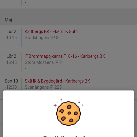
-
Maj
Lör 2
Karlbergs BK - Ekerö IK Gul:1
10:15
Stadshagens IP 3
-
Lör 2
IF Brommapojkarna F16-16 - Karlbergs BK
16:45
Stora Mossens IP 2
-
Sön 10
Skå IK & Bygdegård - Karlbergs BK
12:30
Svanängens IP 225
-
Tor 14
Kristihimmelfärds cup - Karlbergs BK
10:30
Stadshagen IP
-
Lör 23
Boo FF F16 FA - Karlbergs BK
09:15
Orminge BP