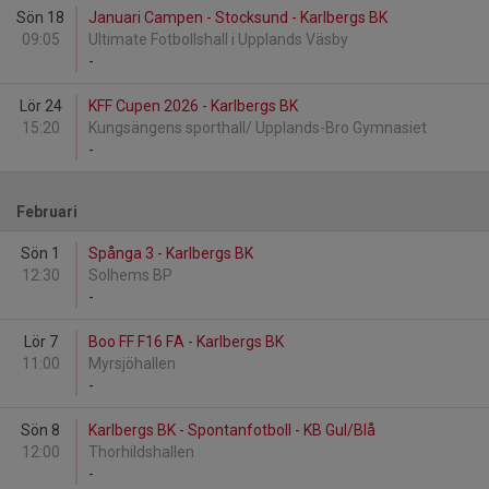
Sön 18
Januari Campen - Stocksund - Karlbergs BK
09:05
Ultimate Fotbollshall i Upplands Väsby
-
Lör 24
KFF Cupen 2026 - Karlbergs BK
15:20
Kungsängens sporthall/ Upplands-Bro Gymnasiet
-
Februari
Sön 1
Spånga 3 - Karlbergs BK
12:30
Solhems BP
-
Lör 7
Boo FF F16 FA - Karlbergs BK
11:00
Myrsjöhallen
-
Sön 8
Karlbergs BK - Spontanfotboll - KB Gul/Blå
12:00
Thorhildshallen
-