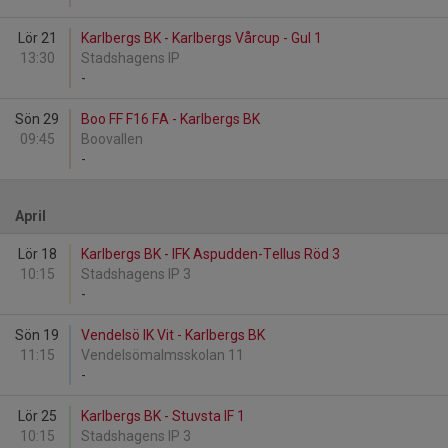
Lör 21
Karlbergs BK - Karlbergs Vårcup - Gul 1
13:30
Stadshagens IP
-
Sön 29
Boo FF F16 FA - Karlbergs BK
09:45
Boovallen
-
April
Lör 18
Karlbergs BK - IFK Aspudden-Tellus Röd 3
10:15
Stadshagens IP 3
-
Sön 19
Vendelsö IK Vit - Karlbergs BK
11:15
Vendelsömalmsskolan 11
-
Lör 25
Karlbergs BK - Stuvsta IF 1
10:15
Stadshagens IP 3