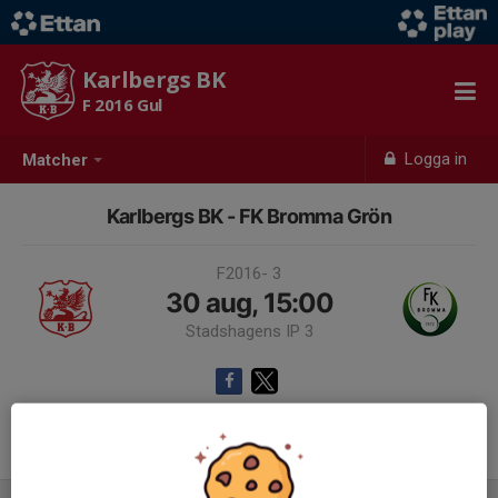
Karlbergs BK
F 2016 Gul
Logga in
Matcher
Karlbergs BK - FK Bromma Grön
F2016- 3
30 aug, 15:00
Stadshagens IP 3
Samling 14:30