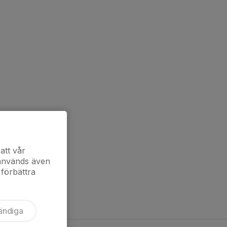
att vår
 används även
 förbättra
ändiga