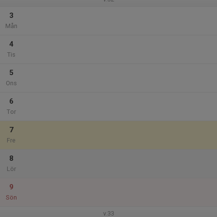
3
Mån
4
Tis
5
Ons
6
Tor
7
Fre
8
Lör
9
Sön
v.33