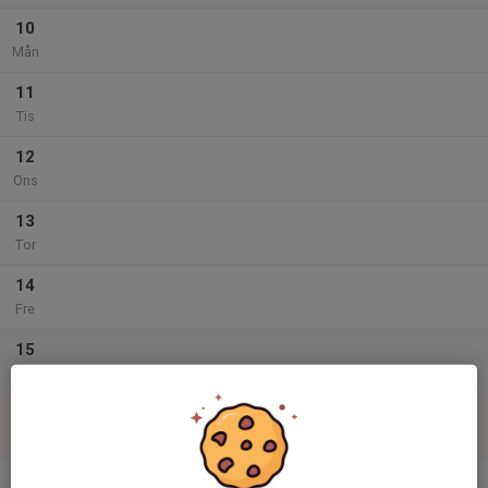
10
Mån
11
Tis
12
Ons
13
Tor
14
Fre
15
Lör
16
Sön
v.34