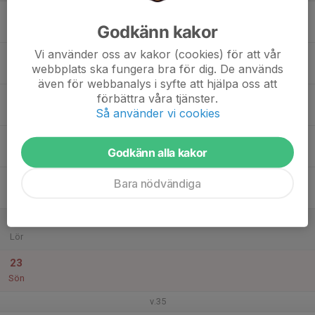
17
Godkänn kakor
Mån
Vi använder oss av kakor (cookies) för att vår
18
webbplats ska fungera bra för dig. De används
Tis
även för webbanalys i syfte att hjälpa oss att
19
förbättra våra tjänster.
Så använder vi cookies
Ons
20
Godkänn alla kakor
Tor
21
Bara nödvändiga
Fre
22
Lör
23
Sön
v.35