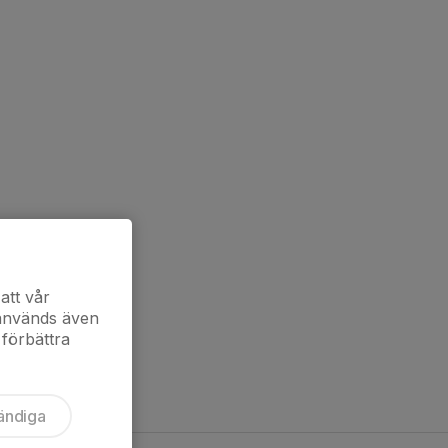
att vår
 används även
 förbättra
ändiga