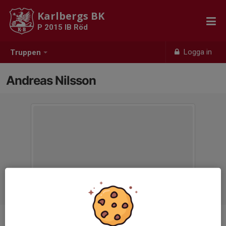
Karlbergs BK
P 2015 IB Röd
Logga in
Truppen
Andreas Nilsson
Titel
Tränare