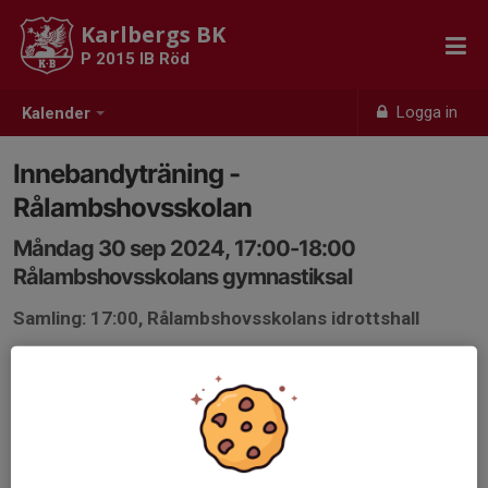
Karlbergs BK
P 2015 IB Röd
Logga in
Kalender
Innebandyträning -
Rålambshovsskolan
Måndag 30 sep 2024, 17:00-18:00
Rålambshovsskolans gymnastiksal
Samling: 17:00, Rålambshovsskolans idrottshall