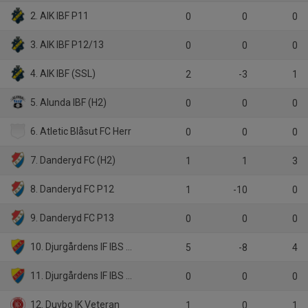
2. AIK IBF P11
0
0
0
3. AIK IBF P12/13
0
0
0
4. AIK IBF (SSL)
2
-3
1
5. Alunda IBF (H2)
0
0
0
6. Atletic Blåsut FC Herr
0
0
0
7. Danderyd FC (H2)
1
1
3
8. Danderyd FC P12
1
-10
0
9. Danderyd FC P13
0
0
0
10. Djurgårdens IF IBS (D2)
5
-8
4
11. Djurgårdens IF IBS P13
0
0
0
12. Duvbo IK Veteran
1
0
1