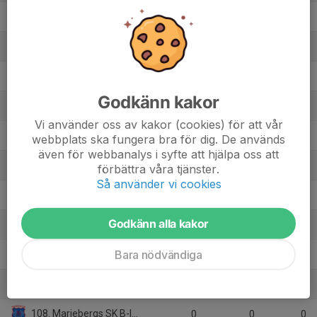
98. Karlbergs BK (A) (H5)
3
-2
3
99. Karlbergs BK P10
2
6
4
100. Kungsängens IF (H2)
1
2
3
Godkänn kakor
101. Kungsängens IF HV
0
0
0
Vi använder oss av kakor (cookies) för att vår
102. Kungsängens IF P13
0
0
0
webbplats ska fungera bra för dig. De används
även för webbanalys i syfte att hjälpa oss att
103. Kungsängens IF (P14 Blå)
7
-4
11
förbättra våra tjänster.
Så använder vi cookies
104. Landvetter IBK (DA)
1
4
3
Godkänn alla kakor
105. Lillån IBK (H1)
1
-1
0
Bara nödvändiga
106. Lillån IBK Ungdom P2010
0
0
0
107. Mariebergs SK A-lag
1
-5
0
108. Mariebergs SK B-lag
0
0
0