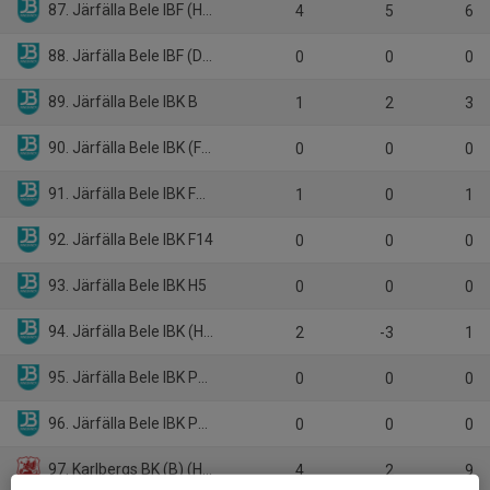
87. Järfälla Bele IBF (HA)
4
5
6
88. Järfälla Bele IBF (D1)
0
0
0
89. Järfälla Bele IBK B
1
2
3
90. Järfälla Bele IBK (F11/12)
0
0
0
91. Järfälla Bele IBK F13/14
1
0
1
92. Järfälla Bele IBK F14
0
0
0
93. Järfälla Bele IBK H5
0
0
0
94. Järfälla Bele IBK (HJ)
2
-3
1
95. Järfälla Bele IBK P13
0
0
0
96. Järfälla Bele IBK P14
0
0
0
97. Karlbergs BK (B) (H5)
4
2
9