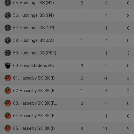
55. Huddinge IBS (H1)
0
0
0
56. Huddinge IBS (H4)
1
4
3
57. Huddinge IBS Dj19-1 (A)
1
-1
0
58. Huddinge IBS JAS HJ18
1
-4
0
59. Huddinge IBS (P09)
1
1
3
60. Huvudstadens IBK (H3)
0
0
0
61. Hässelby SK IBK (D1)
2
-1
3
62. Hässelby SK IBK (F09/10)
1
5
3
63. Hässelby SK IBK (F11/12)
0
0
0
64. Hässelby SK IBK (F13)
1
-1
0
65. Hässelby SK IBK (H1)
3
11
9