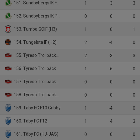
151. Sundbybergs IK F-12/13
1
3
3
152. Sundbybergs IK P-12
0
0
0
153. Tumba GOIF (H3)
1
0
1
154. Tungelsta IF (H2)
2
-4
0
155. Tyresö Trollbäcken IBK (DA)
2
-3
3
156. Tyresö Trollbäcken IBK F09/10
1
-6
0
157. Tyresö Trollbäcken IBK HJ JAS
0
0
0
158. Tyresö Trollbäcken IBK (HJ-JAS)
0
0
0
159. Täby FC F10 Gribby
1
-4
0
160. Täby FC F12
1
4
3
161. Täby FC (HJ-JAS)
0
0
0