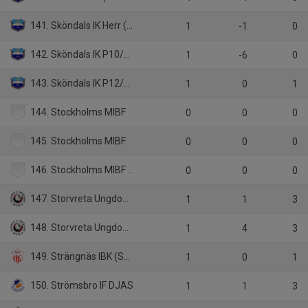
141. Sköndals IK Herr (A)
1
-1
0
142. Sköndals IK P10/11
1
-6
0
143. Sköndals IK P12/13
1
0
1
144. Stockholms MIBF
0
0
0
145. Stockholms MIBF
0
0
0
146. Stockholms MIBF P14
0
0
0
147. Storvreta Ungdom IBK (H2)
1
1
3
148. Storvreta Ungdom IBK JAS HJ
1
4
3
149. Strängnäs IBK (SSL)
1
0
1
150. Strömsbro IF DJAS
1
1
3