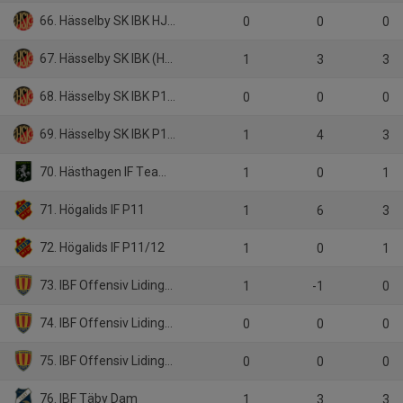
66. Hässelby SK IBK HJ Div 2
0
0
0
67. Hässelby SK IBK (HJ)
1
3
3
68. Hässelby SK IBK P14 Svart
0
0
0
69. Hässelby SK IBK P14 Vit
1
4
3
70. Hästhagen IF Team 12/13
1
0
1
71. Högalids IF P11
1
6
3
72. Högalids IF P11/12
1
0
1
73. IBF Offensiv Lidingö Herrar div4
1
-1
0
74. IBF Offensiv Lidingö (HJ-JAS)
0
0
0
75. IBF Offensiv Lidingö P15
0
0
0
76. IBF Täby Dam
1
3
3