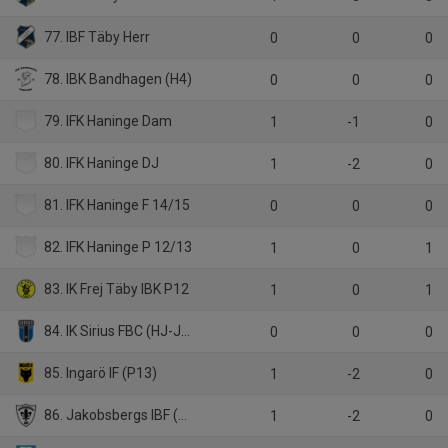
77. IBF Täby Herr
0
0
0
78. IBK Bandhagen (H4)
0
0
0
79. IFK Haninge Dam
1
-1
0
80. IFK Haninge DJ
1
-2
0
81. IFK Haninge F 14/15
0
0
0
82. IFK Haninge P 12/13
1
0
1
83. IK Frej Täby IBK P12
1
0
1
84. IK Sirius FBC (HJ-JAS)
0
0
0
85. Ingarö IF (P13)
1
-2
0
86. Jakobsbergs IBF (H3)
1
-2
0