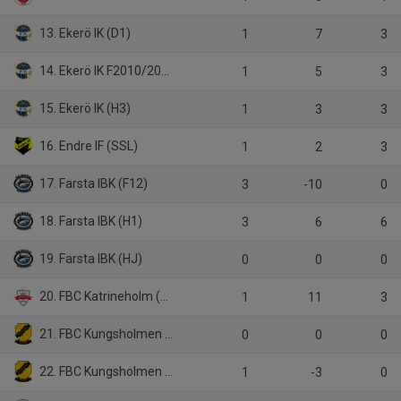
13. Ekerö IK (D1)
1
7
3
14. Ekerö IK F2010/2012
1
5
3
15. Ekerö IK (H3)
1
3
3
16. Endre IF (SSL)
1
2
3
17. Farsta IBK (F12)
3
-10
0
18. Farsta IBK (H1)
3
6
6
19. Farsta IBK (HJ)
0
0
0
20. FBC Katrineholm (DA)
1
11
3
21. FBC Kungsholmen Dam A
0
0
0
22. FBC Kungsholmen DJ
1
-3
0