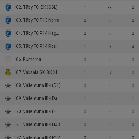
162. Täby FC IBK (SSL)
1
-2
0
163. Täby FC P13 Norra
0
0
0
164. Täby FC P14 Hägerneholm
0
0
0
165. Täby FC P14 Rösjön
1
8
3
166. Pumorna
0
0
0
167. Vaksala SK IBK (H1)
1
-7
0
168. Vallentuna IBK (D1)
0
0
0
169. Vallentuna IBK Damveteran
1
0
1
170. Vallentuna IBK (HJ-JAS)
0
0
0
171. Vallentuna IBK HJ3
0
0
0
172. Vallentuna IBK P12
0
0
0