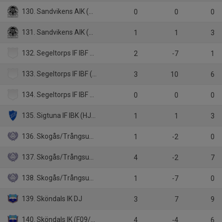
130. Sandvikens AIK (D1)
0
0
0
131. Sandvikens AIK (H1)
1
1
3
132. Segeltorps IF IBF F13/14
2
-7
1
133. Segeltorps IF IBF (P13)
3
10
6
134. Segeltorps IF IBF P15
0
0
0
135. Sigtuna IF IBK (HJ2)
1
1
3
136. Skogås/Trångsunds IBK (H5)
1
-2
0
137. Skogås/Trångsunds IBK (P13)
4
-2
7
138. Skogås/Trångsunds IBK P1415
1
-7
0
139. Sköndals IK DJ
3
7
9
140. Sköndals IK (F09/11)
4
-4
6