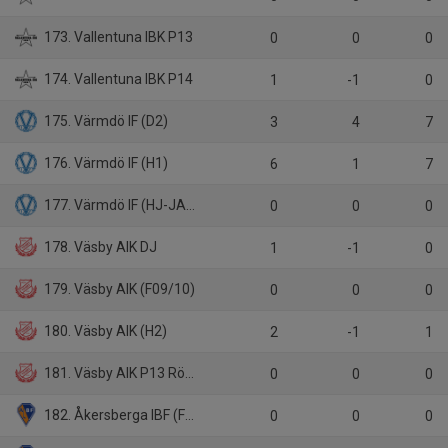
173. Vallentuna IBK P13
0
0
0
174. Vallentuna IBK P14
1
-1
0
175. Värmdö IF (D2)
3
4
7
176. Värmdö IF (H1)
6
1
7
177. Värmdö IF (HJ-JAS)
0
0
0
178. Väsby AIK DJ
1
-1
0
179. Väsby AIK (F09/10)
0
0
0
180. Väsby AIK (H2)
2
-1
1
181. Väsby AIK P13 Röd P 2013 C
0
0
0
182. Åkersberga IBF (F09/10)
0
0
0