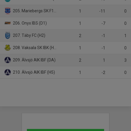
205. Mariebergs SK F13/14
1
-11
0
206. Onyx IBS (D1)
1
-7
0
207. Täby FC (H2)
2
-1
1
208. Vaksala SK IBK (HJ3)
1
-1
0
209. Älvsjö AIK IBF (DA)
2
1
3
210. Älvsjö AIK IBF (H5)
1
-2
0