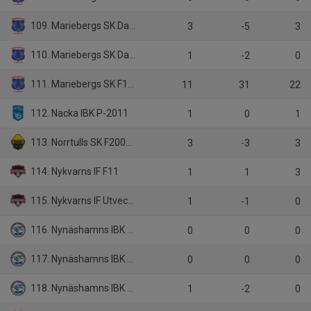
109. Mariebergs SK Dam A-lag
3
-5
3
110. Mariebergs SK Dam B-lag
1
-2
0
111. Mariebergs SK F10/11
11
31
22
112. Nacka IBK P-2011
1
0
1
113. Norrtulls SK F2009-2010
3
-3
3
114. Nykvarns IF F11
1
1
3
115. Nykvarns IF Utveckling HJAS
1
-1
0
116. Nynäshamns IBK Dam
0
0
0
117. Nynäshamns IBK DJ
0
0
0
118. Nynäshamns IBK U16
1
-2
0