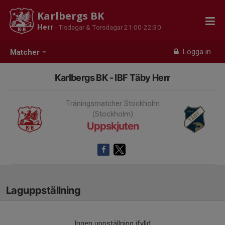
Karlbergs BK
Herr
- Tisdagar & Torsdagar 21:00-22:30
Logga in
Matcher
Karlbergs BK - IBF Täby Herr
Träningsmatcher Stockholm
(Stockholm)
Uppskjuten
Laguppställning
Ingen uppställning ifylld