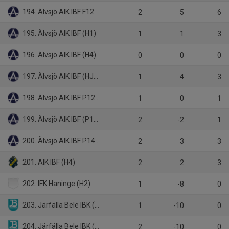
194. Älvsjö AIK IBF F12
2
5
6
195. Älvsjö AIK IBF (H1)
1
1
3
196. Älvsjö AIK IBF (H4)
0
0
0
197. Älvsjö AIK IBF (HJ-JAS)
1
4
3
198. Älvsjö AIK IBF P12 Blå
1
0
1
199. Älvsjö AIK IBF (P14 Blå)
2
-2
1
200. Älvsjö AIK IBF P14 Vit
2
3
3
201. AIK IBF (H4)
2
2
3
202. IFK Haninge (H2)
1
-8
0
203. Järfälla Bele IBK (D2)
1
-10
0
204. Järfälla Bele IBK (F09/10)
2
-10
0