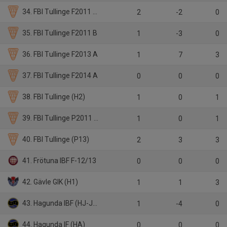
34. FBI Tullinge F2011 A (BIS)
2
-2
0
35. FBI Tullinge F2011 B
1
-3
0
36. FBI Tullinge F2013 A
1
7
3
37. FBI Tullinge F2014 A
0
0
0
38. FBI Tullinge (H2)
1
0
1
39. FBI Tullinge P2011 A (BIS)
1
0
1
40. FBI Tullinge (P13)
2
3
3
41. Frötuna IBF F-12/13
0
0
0
42. Gävle GIK (H1)
1
1
3
43. Hagunda IBF (HJ-JAS)
1
-4
0
44. Hagunda IF (HA)
0
0
0