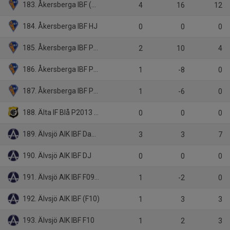
183. Åkersberga IBF (H1)
4
16
12
184. Åkersberga IBF HJ
0
0
0
185. Åkersberga IBF P12
2
10
4
186. Åkersberga IBF P15
1
-8
0
187. Åkersberga IBF PU16
1
-6
0
188. Älta IF Blå P2013 vit
0
0
0
189. Älvsjö AIK IBF Dam Div 1
3
3
7
190. Älvsjö AIK IBF DJ
0
0
0
191. Älvsjö AIK IBF F09 Ungdom
1
-2
0
192. Älvsjö AIK IBF (F10)
1
3
3
193. Älvsjö AIK IBF F10
1
2
3