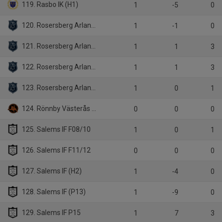
119. Rasbo IK (H1)
1
-5
0
120. Rosersberg Arlanda IBK (D1)
1
-1
0
121. Rosersberg Arlanda IBK (H1)
1
1
3
122. Rosersberg Arlanda IBK JAS HJ18
1
1
3
123. Rosersberg Arlanda IBK (P10/11)
1
0
1
124. Rönnby Västerås IBK Ungdom (D1)
0
0
0
125. Salems IF F08/10
1
0
1
126. Salems IF F11/12
0
0
0
127. Salems IF (H2)
1
-4
0
128. Salems IF (P13)
1
-9
0
129. Salems IF P15
1
7
3