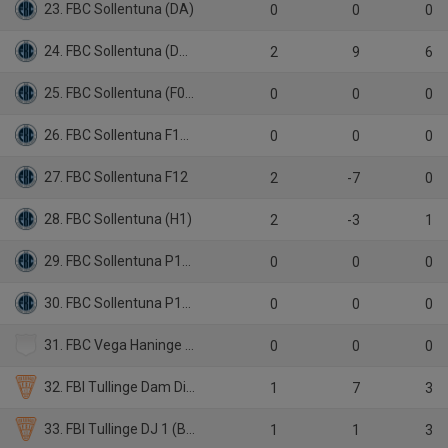
23. FBC Sollentuna (DA)
0
0
0
24. FBC Sollentuna (DJ2)
2
9
6
25. FBC Sollentuna (F09/10)
0
0
0
26. FBC Sollentuna F11/12 Syd
0
0
0
27. FBC Sollentuna F12
2
-7
0
28. FBC Sollentuna (H1)
2
-3
1
29. FBC Sollentuna P12 Syd
0
0
0
30. FBC Sollentuna P12/13 Nord
0
0
0
31. FBC Vega Haninge (H5)
0
0
0
32. FBI Tullinge Dam Div 1 (BIS)
1
7
3
33. FBI Tullinge DJ 1 (BIS, JAS)
1
1
3